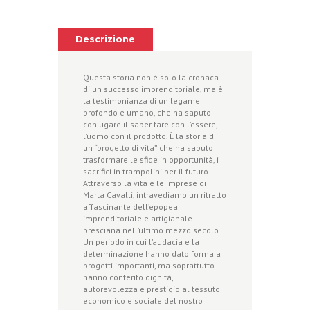
Descrizione
Questa storia non è solo la cronaca
di un successo imprenditoriale, ma è
la testimonianza di un legame
profondo e umano, che ha saputo
coniugare il saper fare con l’essere,
l’uomo con il prodotto. È la storia di
un “progetto di vita” che ha saputo
trasformare le sfide in opportunità, i
sacrifici in trampolini per il futuro.
Attraverso la vita e le imprese di
Marta Cavalli, intravediamo un ritratto
affascinante dell’epopea
imprenditoriale e artigianale
bresciana nell’ultimo mezzo secolo.
Un periodo in cui l’audacia e la
determinazione hanno dato forma a
progetti importanti, ma soprattutto
hanno conferito dignità,
autorevolezza e prestigio al tessuto
economico e sociale del nostro