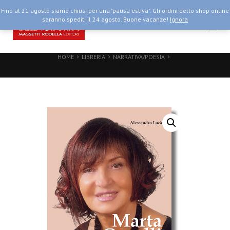
Fino al 21 agosto siamo chiusi per una "pausa estiva". Gli ordini dello shop online
saranno spediti il 24 agosto. Buone vacanze!
Ignora
HOME
LIBRERIA
NARRATIVA/POESIA
MARTA CAVALLI