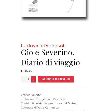
Ludovica Pedersoli
Gio e Severino.
Diario di viaggio
€
15.00
Gio
AGGIUNGI AL CARRELLO
e
Severino.
Diario
di
Categoria:
Arte
viaggio
Prefazione: Sergio Cotti Piccinelli
quantità
Contributi: Iniziativa promossa dal Distretto
Culturale di Valle Camonica