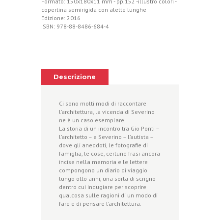
Formato: 150x180x11 mm - pp.152 -illustro colori -
copertina semirigida con alette lunghe
Edizione: 2016
ISBN: 978-88-8486-684-4
Descrizione
Ci sono molti modi di raccontare
l’architettura, la vicenda di Severino
ne è un caso esemplare.
La storia di un incontro tra Gio Ponti –
l’architetto – e Severino ­– l’autista –
dove gli aneddoti, le fotografie di
famiglia, le cose, certune frasi ancora
incise nella memoria e le lettere
compongono un diario di viaggio
lungo otto anni, una sorta di scrigno
dentro cui indugiare per scoprire
qualcosa sulle ragioni di un modo di
fare e di pensare l’architettura.